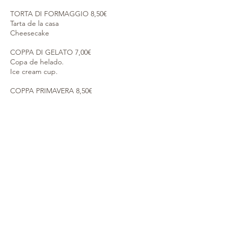
TORTA DI FORMAGGIO 8,50€
Tarta de la casa
Cheesecake
COPPA DI GELATO 7,00€
Copa de helado.
Ice cream cup.
COPPA PRIMAVERA 8,50€
Helado de vainilla con nata montada y
fresas.
Vanilla ice crea with whip cream and
strawberries.
AFFOGATO CAFE 8,00€
Helado de vainilla con café.
Vanilla ice cream with coffee.
CREPES 8,50€
​Nutella ó dulce de leche.
Nutella or milk jam.
AFFOGATO WISHKY O VODKA 9,00€