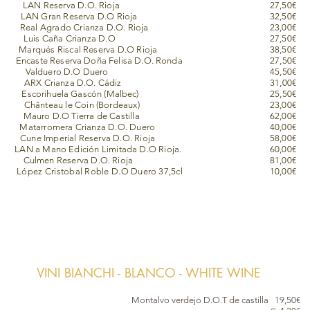
LAN Reserva D.O. Rioja
27
,5
0€
LAN Gran Reserva D.O Rioja
32,50€
Real Agrado Crianza D.O. Rioja 23,00€
Luis Caña Crianza D.O 27,50€
Marqués Riscal Reserva D.O Rioja 38,50€
Encaste Reserva Doña Felisa D.O. Ronda 27,50€
Valduero D.O Duero 45,50€
ARX Crianza D.O. Cádiz 31,00€
Escorihuela Gascón (Malbec) 25,50€
Chânteau le Coin (Bordeaux) 23,00€
Mauro D.O Tierra de Castilla 62,00€
Matarromera Crianza D.O. Duero 40,00€
Cune Imperial Reserva D.O. Rioja 58,00€
LAN a Mano Edición Limitada D.O Rioja. 60,00€
Culmen Reserva D.O. Rioja 81,00€
López Cristobal Roble D.O
Duero 37,5cl 10,00€
VINI BIANCHI - BLANCO - WHITE WINE
Montalvo verdejo D.O.T de castilla 19,50€