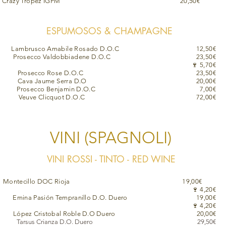
Crazy Tropez IGPM 20,50€
ESPUMOSOS & CHAMPAGNE
Lambrusco Amabile Rosado D.O.C
12,50€
Prosecco Valdobbiadene D.O.C 23,50€
🍷 5,70€
Prosecco Rose D.O.C 23,50€
Cava Jaume Serra D.O 20,00€
Prosecco Benjamin D.O.C 7,00€
Veuve Clicquot D.O.C 72,00€
VINI (SPAGNOLI)
VINI ROSSI - TINTO - RED WINE
Montecillo DOC Rioja 19,00€
🍷 4,20€
Emina Pasión Tempranillo D.O. Duero 19,00€
🍷 4,20€
López Cristobal Roble D.O
Duero 20,00€
Tarsus Crianza D.O. Duero 29,50€